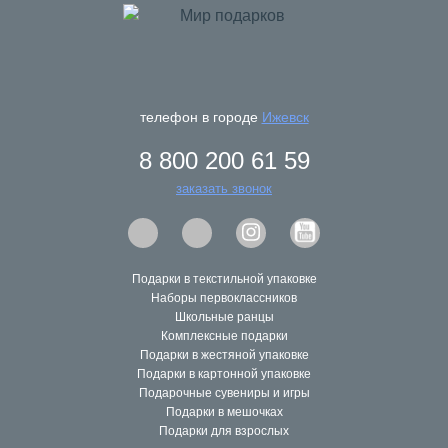
новогодних подарков во многие регионы нашей страны.
На сегодняшний день наши клиенты находятся в
Пермском крае
,
Свердловской
,
Тюменской
,
Кировской,
Новосибирской
,
Челябинской
, Омской,
Самарской, Пензенской, Мурманской, Сахалинской,
Магаданской, Ярославской,
Московской областях
,
а
телефон в городе
Ижевск
также в
Республике Татарстан, Республике
Башкортостан, Удмуртской Республике, Камчатский
8 800 200 61 59
край, Красноярский край.
заказать звонок
Удобное расположение нашего главного склада в
городе Перми
, а также наличие представительств в
других городах, в которых можете приобрести наши
подарки, позволяет осуществлять
оперативную
доставку в большинство регионов России
.
Подарки в текстильной упаковке
Наборы первоклассников
Школьные ранцы
Комплексные подарки
Подарки в жестяной упаковке
Подарки в картонной упаковке
Подарочные сувениры и игры
Подарки в мешочках
Подарки для взрослых