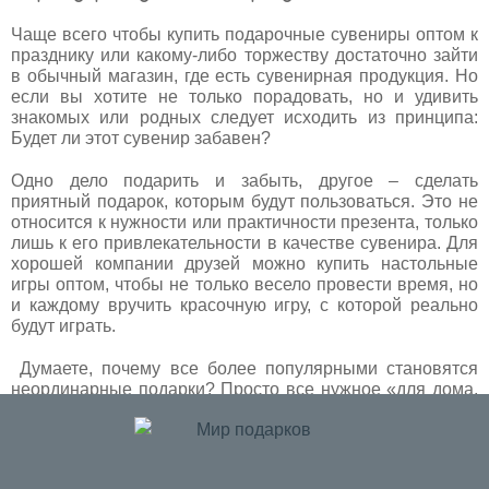
Чаще всего чтобы купить подарочные сувениры оптом к
празднику или какому-либо торжеству достаточно зайти
в обычный магазин, где есть сувенирная продукция. Но
если вы хотите не только порадовать, но и удивить
знакомых или родных следует исходить из принципа:
Будет ли этот сувенир забавен?
Одно дело подарить и забыть, другое – сделать
приятный подарок, которым будут пользоваться. Это не
относится к нужности или практичности презента, только
лишь к его привлекательности в качестве сувенира. Для
хорошей компании друзей можно купить настольные
игры оптом, чтобы не только весело провести время, но
и каждому вручить красочную игру, с которой реально
будут играть.
Думаете, почему все более популярными становятся
неординарные подарки? Просто все нужное «для дома,
для семьи» люди приобретают сами, и обычно
необходимые вещи уже есть. Аналогичная ситуация
складывается с корпоративными презентами,
поэтому купить подарочные сувениры оптом
далеко не