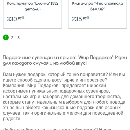
Конструктор "Ёлочка" (332
Книга-игра "Что спрятала
детали)
Земля?"
330
235
руб.
руб.
1
2
3
Подарочные сувениры и игры от "Мир Подарков": Идеи
для каждого случая и на любой вкус!
Вам нужен подарок, который точно понравится? Или вы
hit
ищете способ сделать досуг ярче и интереснее?
Компания "Мир Подарков" предлагает широкий
ассортимент уникальных подарочных сувениров,
настольных игр и наборов для домашнего творчества,
которые станут идеальным выбором для любого повода.
У нас вы найдете как изысканные подарки для особых
случаев, так и оригинальные мелочи для повседневной
радости.
Любите собираться с друзьями и близкими? Наши