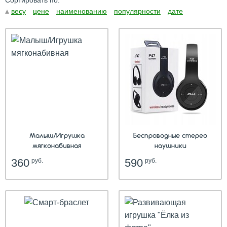
Сортировать по:
весу
цене
наименованию
популярности
дате
hit
Малыш/Игрушка
Беспроводные стерео
мягконабивная
наушники
360
590
руб.
руб.