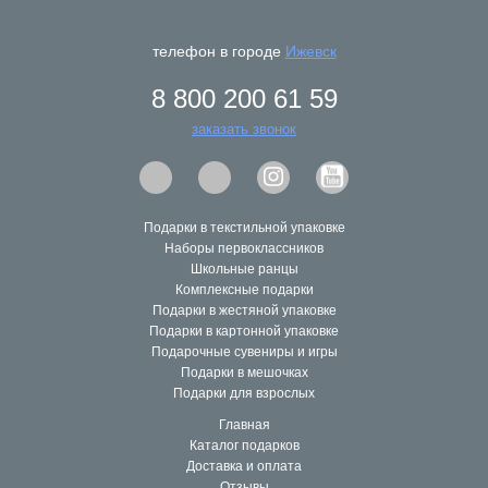
такая слабая идея, как может показаться. Причем все
это можно сделать заранее в нашем магазине «Мир
подарков», где для детского праздника или в детское
телефон в городе
Ижевск
учреждение легко купить настольные игры оптом, хотя у
нас есть вполне взрослые сувениры и игры.
8 800 200 61 59
Сувенир не должен просто пылиться на полке, он
заказать звонок
просто обязан быть полезен для развлечения, поэтому
можно купить подарочные сувениры оптом, и неважно,
что это будет – кружки или наборы для нанесения
аквагрима, липучки или смешные пазлы, светящиеся
Подарки в текстильной упаковке
штучки или формы для создания леденцов. Гораздо
Наборы первоклассников
важнее, будут ли потом этим сувениром пользоваться, а
Школьные ранцы
изделия в нашем магазине полезны, просты и
Комплексные подарки
увлекательны.
Подарки в жестяной упаковке
Подарки в картонной упаковке
Подарочные сувениры и игры
Подарки в мешочках
Подарки для взрослых
Главная
Каталог подарков
Доставка и оплата
Отзывы