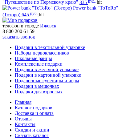
руб.
"Путешествие по Пермскому краю"
335
hit
Power bank "ToToRo"
руб.
(Тоторо)
645
hit
телефон в городе
Ижевск
8 800 200 61 59
заказать звонок
Подарки в текстильной упаковке
Наборы первоклассников
Школьные ранцы
Комплексные подарки
Подарки в жестяной упаковке
Подарки в картонной упаковке
Подарочные сувениры и игры
Подарки в мешочках
Подарки для взрослых
Главная
Каталог подарков
Доставка и оплата
Отзывы
Контакты
Скидки и акции
Скачать каталог