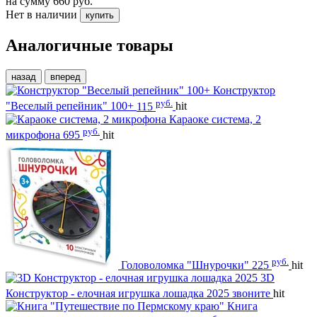
на сумму
660
руб.
Нет в наличии
купить
Аналогичные товары
назад
вперед
Конструктор
руб.
"Веселый репейник" 100+
115
hit
Караоке система, 2
руб.
микрофона
695
hit
руб.
Головоломка "Шнурочки"
225
hit
3D
Конструктор - елочная игрушка лошадка 2025
звоните
hit
Книга